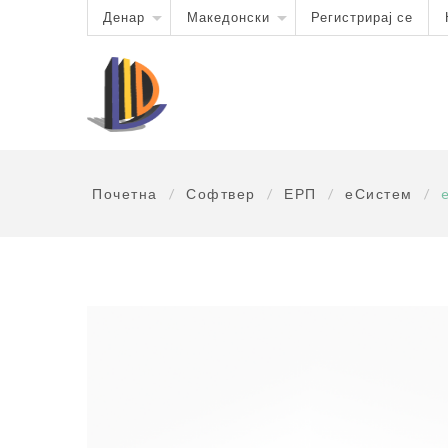
Денар
Македонски
Регистрирај се
Почетна
/
Софтвер
/
ЕРП
/
еСистем
/