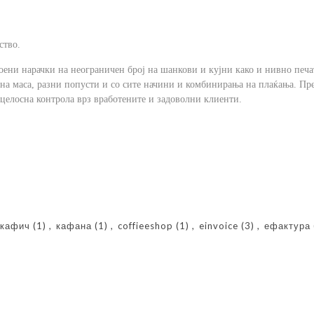
ство.
оени нарачки на неограничен број на шанкови и кујни како и нивно печ
 на маса, разни попусти и со сите начини и комбинирања на плаќања. Пр
целосна контрола врз вработените и задоволни клиенти.
кафич
(1)
,
кафана
(1)
,
coffieeshop
(1)
,
einvoice
(3)
,
ефактура