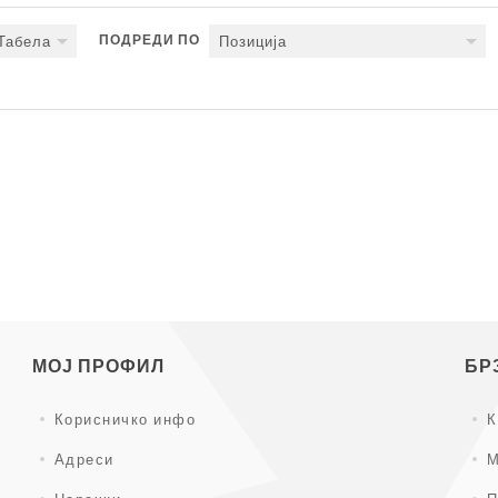
ПОДРЕДИ ПО
Табела
Позиција
Следно
МОЈ ПРОФИЛ
БР
Корисничко инфо
К
Адреси
М