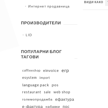
ВИДИ КАКО
Интернет продавница
ПРОИЗВОДИТЕЛИ
LID
ПОПУЛАРНИ БЛОГ
ТАГОВИ
erp
einvoice
coffieeshop
esystem
import
language pack
pos
restaurant
sale
web shop
ефактура
големопродажба
е-фактура
пос
набавки