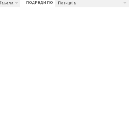
ПОДРЕДИ ПО
Табела
Позиција