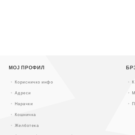
МОЈ ПРОФИЛ
БР
Корисничко инфо
К
Адреси
М
Нарачки
П
Кошничка
Желботека