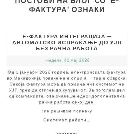
ПОСТОВИ НА БЛОГ СО 'Е-
ФАКТУРА' ОЗНАКИ
Е-ФАКТУРА ИНТЕГРАЦИЈА —
АВТОМАТСКО ИСПРАЌАЊЕ ДО УЈП
БЕЗ РАЧНА РАБОТА
-недела, 31 мај 2026
Од 1 јануари 2026 година, електронската фактура
во Македонија повеќе не е опција — таа е обврска.
Секоја фактура мора да помине низ системот на
УЈП пред да стигне до купувачот. За поголем дел
од компаниите, ова значеше едно: дополнителна
рачна работа секој ден.
Ние решивме поинаку.
Системот работи...