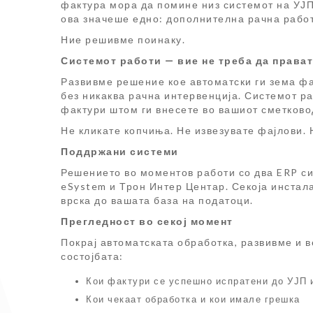
фактура мора да помине низ системот на УЈП 
ова значеше едно: дополнителна рачна работ
Ние решивме поинаку.
Системот работи — вие не треба да права
Развивме решение кое автоматски ги зема фа
без никаква рачна интервенција. Системот ра
фактури штом ги внесете во вашиот сметково
Не кликате копчиња. Не извезувате фајлови. 
Поддржани системи
Решението во моментов работи со два ERP си
eSystem и Трон Интер Центар. Секоја инстал
врска до вашата база на податоци.
Прегледност во секој момент
Покрај автоматската обработка, развивме и в
состојбата:
Кои фактури се успешно испратени до УЈП 
Кои чекаат обработка и кои имале грешка