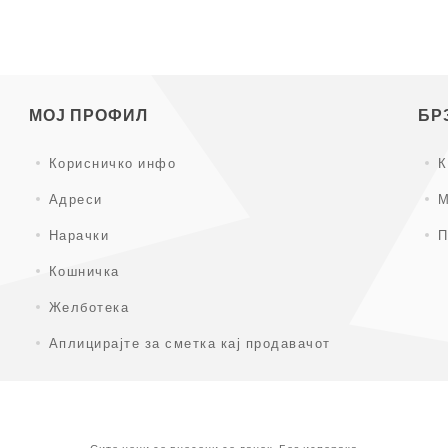
МОЈ ПРОФИЛ
БР
Корисничко инфо
К
Адреси
М
Нарачки
П
Кошничка
Желботека
Аплицирајте за сметка кај продавачот