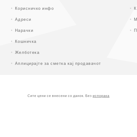
Корисничко инфо
К
Адреси
М
Нарачки
П
Кошничка
Желботека
Аплицирајте за сметка кај продавачот
Сите цени се внесени со данок. Без
испорака