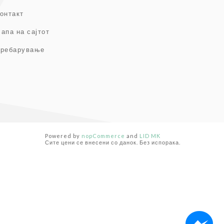
онтакт
апа на сајтот
ребарување
Powered by
nopCommerce
and
LID MK
Сите цени се внесени со данок. Без испорака.